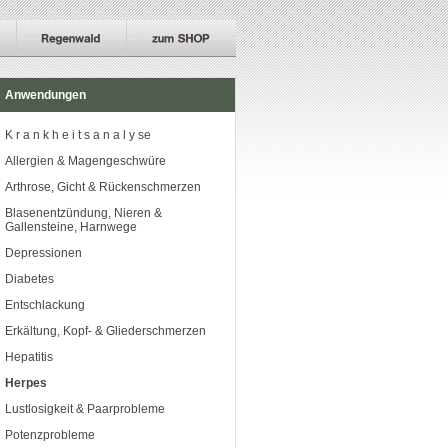
Anwendungen
K r a n k h e i t s a n a l y se
Allergien & Magengeschwüre
Arthrose, Gicht & Rückenschmerzen
Blasenentzündung, Nieren &
Gallensteine, Harnwege
Depressionen
Diabetes
Entschlackung
Erkältung, Kopf- & Gliederschmerzen
Hepatitis
Herpes
Lustlosigkeit & Paarprobleme
Potenzprobleme